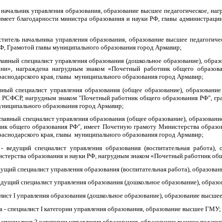
 начальник управления образования, образование высшее педагогическое, н
меет благодарности министра образования и науки РФ, главы администрации
ститель начальника управления образования, образование высшее педагогиче
Ф, Грамотой главы муниципального образования город Армавир;
лавный специалист управления образования (дошкольное образование), образ
ани», награждена нагрудным знаком «Почетный работник общего образов
раснодарского края, главы муниципального образования город Армавир;
авный специалист управления образования (общее образование), образование
 РСФСР, нагрудным знаком "Почетный работник общего образования РФ", гр
муниципального образования город Армавир;
 главный специалист управления образования (общее образование), образовани
ик общего образования РФ", имеет Почетную грамоту Министерства образо
раснодарского края, главы муниципального образования город Армавир;
ведущий специалист управления образования (воспитательная работа), о
стерства образования и науки РФ, нагрудным знаком «Почетный работник об
дущий специалист управления образования (воспитательная работа), образован
едущий специалист управления образования (дошкольное образование), образо
алист
I
управления образования (дошкольное образование), образование высшее
а - специалист I категории управления образования, образование высшее ГМУ;
 специалист 2 категории управления образования, образование высшее педагог