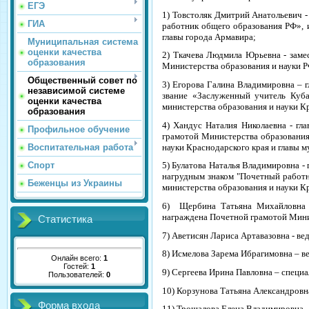
ЕГЭ
1) Товстоляк Дмитрий Анатольевич -
ГИА
работник общего образования РФ», и
главы города Армавира;
Муниципальная система
оценки качества
2) Ткачева Людмила Юрьевна - заме
образования
Министерства образования и науки Р
Общественный совет по
3) Егорова Галина Владимировна – г
независимой системе
звание «Заслуженный учитель Куб
оценки качества
министерства образования и науки К
образования
4) Хандус Наталия Николаевна - гл
Профильное обучение
грамотой Министерства образования
науки Краснодарского края и главы 
Воспитательная работа
Спорт
5) Булатова Наталья Владимировна -
нагрудным знаком "Почетный работн
Беженцы из Украины
министерства образования и науки К
6) Щербина Татьяна Михайловна - 
награждена Почетной грамотой Мини
Статистика
7) Аветисян Лариса Артавазовна - ве
8) Исмелова Зарема Ибрагимовна – в
Онлайн всего:
1
Гостей:
1
9) Сергеева Ирина Павловна – специ
Пользователей:
0
10) Корзунова Татьяна Александровн
Форма входа
11) Трощалова Елена Владимировна -