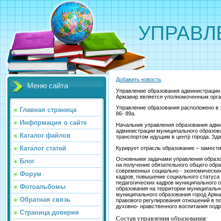
УПРАВЛ
Добавить новость
Меню сайта
Управление образования администрации 
Армавир является уполномоченным орга
Управление образования расположено в з
Главная страница
86- 89а.
Информация о сайте
Начальник управления образования адм
администрации муниципального образова
Каталог файлов
транспортом идущим в центр города. Зда
Каталог статей
Курирует отрасль образование – замест
Основными задачами управления образо
Блог
на получение обязательного общего обр
современных социально - экономических
Форум
кадров; повышение социального статуса
педагогических кадров муниципального 
Фотоальбомы
образования на территории муниципальн
муниципального образования город Арма
Обратная связь
правового регулирования отношений в п
духовно- нравственного воспитания под
Страница доверия
Состав управления образования: