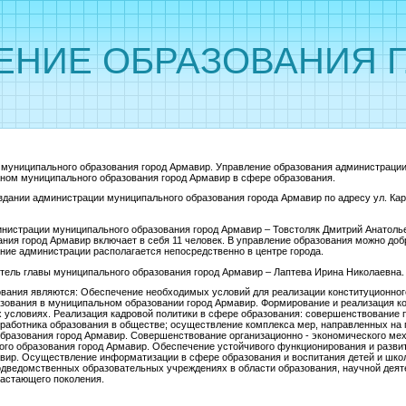
ЕНИЕ ОБРАЗОВАНИЯ Г
муниципального образования город Армавир. Управление образования администрации
ном муниципального образования город Армавир в сфере образования.
дании администрации муниципального образования города Армавир по адресу ул. Карл
инистрации муниципального образования город Армавир –
Товстоляк Дмитрий Анатоль
ния город Армавир включает в себя 11 человек. В управление образования можно д
ние администрации располагается непосредственно в центре города.
итель главы муниципального образования город Армавир – Лаптева Ирина Николаевна.
вания являются: Обеспечение необходимых условий для реализации конституционног
азования в муниципальном образовании город Армавир. Формирование и реализация к
 условиях. Реализация кадровой политики в сфере образования: совершенствование п
 работника образования в обществе; осуществление комплекса мер, направленных н
образования город Армавир. Совершенствование организационно - экономического м
ого образования город Армавир. Обеспечение устойчивого функционирования и разв
вир. Осуществление информатизации в сфере образования и воспитания детей и шко
одведомственных образовательных учреждениях в области образования, научной деяте
растающего поколения.