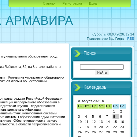
Главная
Регистрация
Вход
. АРМАВИРА
Суббота, 08.08.2026, 19:24
Приветствую Вас
Гость
|
RSS
Поиск
 муниципального образования город
а Либкнехта, 52, на 8 этаже, кабинеты
евич
. Коллектив управления образования
обраться любым общественным
Календарь
о права граждан Российской Федерации
«
Август 2026
»
онцепции непрерывного образования в
одготовки научно - педагогических
Пн
Вт
Ср
Чт
Пт
Сб
Вс
а повышение квалификации
1
2
еханизма функционирования системы
3
4
5
6
7
8
9
ития системы образования администрации
льников. Обеспечение нормативного
10
11
12
13
14
15
16
льности, в области патриотического и
17
18
19
20
21
22
23
24
25
26
27
28
29
30