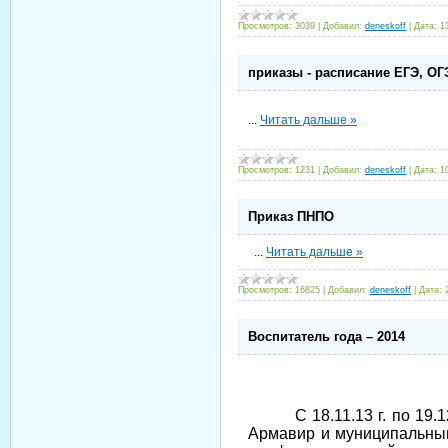
Просмотров:
3039
|
Добавил:
deneskoff
|
Дата:
1
приказы - расписание ЕГЭ, ОГЭ
...
Читать дальше »
Просмотров:
1231
|
Добавил:
deneskoff
|
Дата:
1
Приказ ПНПО
...
Читать дальше »
Просмотров:
16825
|
Добавил:
deneskoff
|
Дата:
Воспитатель года – 2014
С 18.11.13 г. по 1
Армавир и муниципальны