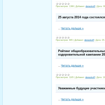
Просмотров:
1386
|
Добавил:
deneskoff
|
Дата:
0
25 августа 2014 года состоялс
...
Читать дальше »
Просмотров:
895
|
Добавил:
deneskoff
|
Дата:
05
Рейтинг общеобразовательных
оздоровительной кампании 20
...
Читать дальше »
Просмотров:
1165
|
Добавил:
deneskoff
|
Дата:
1
Уважаемые будущие участники 
...
Читать дальше »